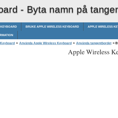
oard -
Byta namn på tangen
S KEYBOARD
BRUKE APPLE WIRELESS KEYBOARD
APPLE WIRELESS K
ORMATION
 Keyboard
>
Använda Apple Wireless Keyboard
>
Använda tangentbordet
>
By
Apple Wireless K