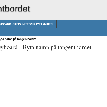
tbordet
EYBOARD -NÄPPÄIMISTÖN KÄYTTÄMINEN
ta namn på tangentbordet
eyboard -
Byta namn på tangentbordet