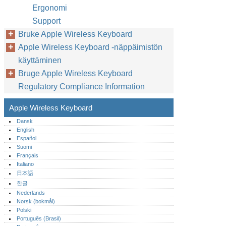
Ergonomi
Support
Bruke Apple Wireless Keyboard
Apple Wireless Keyboard -näppäimistön
käyttäminen
Bruge Apple Wireless Keyboard
Regulatory Compliance Information
Apple Wireless Keyboard
Dansk
English
Español
Suomi
Français
Italiano
日本語
한글
Nederlands
Norsk (bokmål)‎
Polski
Português (Brasil)