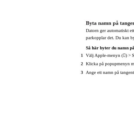
Byta namn på tange
Datorn ger automatiskt ett
parkopplar det. Du kan by
Så här byter du namn på
1
Välj Apple-menyn () > S
2
Klicka på popupmenyn me
3
Ange ett namn på tangent